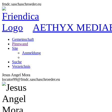
frndc.saschaschroeder.eu
AETHYX MEDIA
Gemeinschaft
Pinnwand
Site
Anmeldung
Suche
Verzeichnis
Jesus Angel Mora
locutor99@frndc.saschaschroeder.eu