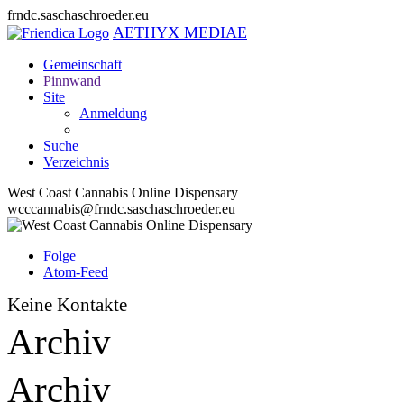
frndc.saschaschroeder.eu
AETHYX MEDIAE
Gemeinschaft
Pinnwand
Site
Anmeldung
Suche
Verzeichnis
West Coast Cannabis Online Dispensary
wcccannabis@frndc.saschaschroeder.eu
Folge
Atom-Feed
Keine Kontakte
Archiv
Archiv