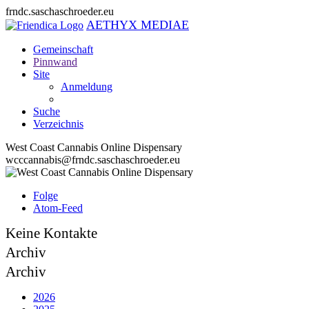
frndc.saschaschroeder.eu
AETHYX MEDIAE
Gemeinschaft
Pinnwand
Site
Anmeldung
Suche
Verzeichnis
West Coast Cannabis Online Dispensary
wcccannabis@frndc.saschaschroeder.eu
Folge
Atom-Feed
Keine Kontakte
Archiv
Archiv
2026