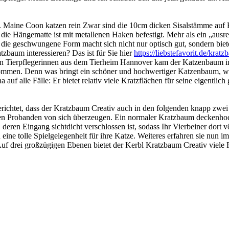
auf. Maine Coon katzen rein Zwar sind die 10cm dicken Sisalstämme auf
die Hängematte ist mit metallenen Haken befestigt. Mehr als ein „ausre
 die geschwungene Form macht sich nicht nur optisch gut, sondern bi
tzbaum interessieren? Das ist für Sie hier
https://liebstefavorit.de/krat
en Tierpflegerinnen aus dem Tierheim Hannover kam der Katzenbaum im
mmen. Denn was bringt ein schöner und hochwertiger Katzenbaum, wenn 
uf alle Fälle: Er bietet relativ viele Kratzflächen für seine eigentli
erichtet, dass der Kratzbaum Creativ auch in den folgenden knapp zw
en Probanden von sich überzeugen. Ein normaler Kratzbaum deckenhoch
, deren Eingang sichtdicht verschlossen ist, sodass Ihr Vierbeiner dort
ine tolle Spielgelegenheit für ihre Katze. Weiteres erfahren sie nun i
. Auf drei großzügigen Ebenen bietet der Kerbl Kratzbaum Creativ viel