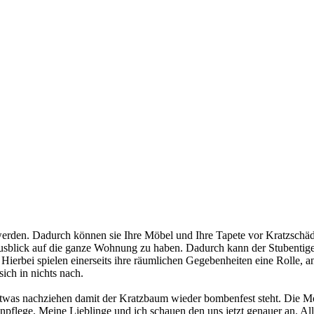
rden. Dadurch können sie Ihre Möbel und Ihre Tapete vor Kratzschäd
Ausblick auf die ganze Wohnung zu haben. Dadurch kann der Stubentige
ierbei spielen einerseits ihre räumlichen Gegebenheiten eine Rolle, an
sich in nichts nach.
as nachziehen damit der Kratzbaum wieder bombenfest steht. Die Monta
lenpflege. Meine Lieblinge und ich schauen den uns jetzt genauer an. A