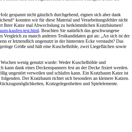
 Holz gespannt nicht gänzlich durchgehend, eignen sich aber dank
ichend“ konnten wir für diese Material und Verarbeitungsfehler nicht
etet Ihrer Katze mal Abwechslung zu herkömmlichen Kratzbäumen!
zbaum-kaufen-test.html
. Beachten Sie natürlich das geschwungene
 Vergleich zu manch anderen Testkandidaten gut an: „An sich ist der
er letztendlich ungenutzt in der hintersten Ecke verstaubt? Das
ch geringe Größe und hält eine Kuschelhöhle, zwei Liegeflächen sowie
ei Wochen wenig genutzt wurde: Weder Kuschelhöhle und
 kann dank eines Deckenspanners fest an der Decke fixiert werden.
 völlig ungestört verweilen und schlafen kann. Ein Kratzbaum Katze ist
m folgenden. Der Kratzbaum richtet sich besonders an kleinere Katzen.
e Rückzugsmöglichkeiten, Kratzgelegenheiten und Spielelemente.