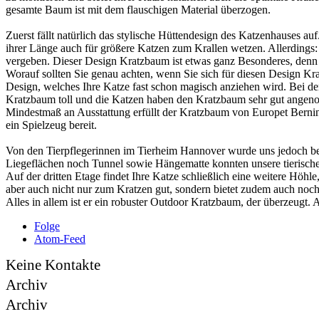
gesamte Baum ist mit dem flauschigen Material überzogen.
Zuerst fällt natürlich das stylische Hüttendesign des Katzenhauses 
ihrer Länge auch für größere Katzen zum Krallen wetzen. Allerdings: 
vergeben. Dieser Design Kratzbaum ist etwas ganz Besonderes, denn
Worauf sollten Sie genau achten, wenn Sie sich für diesen Design Kra
Design, welches Ihre Katze fast schon magisch anziehen wird. Bei d
Kratzbaum toll und die Katzen haben den Kratzbaum sehr gut angeno
Mindestmaß an Ausstattung erfüllt der Kratzbaum von Europet Bernina a
ein Spielzeug bereit.
Von den Tierpflegerinnen im Tierheim Hannover wurde uns jedoch b
Liegeflächen noch Tunnel sowie Hängematte konnten unsere tierisch
Auf der dritten Etage findet Ihre Katze schließlich eine weitere Höhle
aber auch nicht nur zum Kratzen gut, sondern bietet zudem auch noch e
Alles in allem ist er ein robuster Outdoor Kratzbaum, der überzeugt
Folge
Atom-Feed
Keine Kontakte
Archiv
Archiv