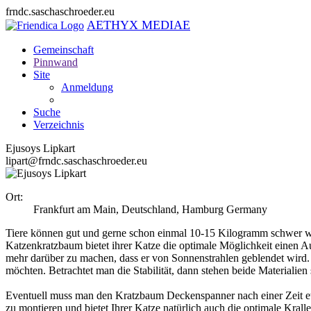
frndc.saschaschroeder.eu
AETHYX MEDIAE
Gemeinschaft
Pinnwand
Site
Anmeldung
Suche
Verzeichnis
Ejusoys Lipkart
lipart@frndc.saschaschroeder.eu
Ort:
Frankfurt am Main, Deutschland
,
Hamburg
Germany
Tiere können gut und gerne schon einmal 10-15 Kilogramm schwer we
Katzenkratzbaum bietet ihrer Katze die optimale Möglichkeit einen 
mehr darüber zu machen, dass er von Sonnenstrahlen geblendet wird. H
möchten. Betrachtet man die Stabilität, dann stehen beide Materialien 
Eventuell muss man den Kratzbaum Deckenspanner nach einer Zeit etw
zu montieren und bietet Ihrer Katze natürlich auch die optimale Kral