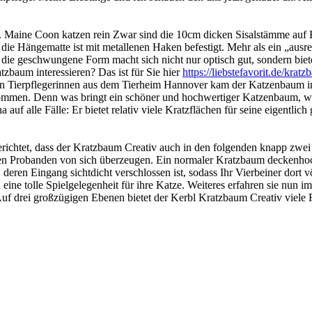
auf. Maine Coon katzen rein Zwar sind die 10cm dicken Sisalstämme auf
die Hängematte ist mit metallenen Haken befestigt. Mehr als ein „ausre
 die geschwungene Form macht sich nicht nur optisch gut, sondern bi
tzbaum interessieren? Das ist für Sie hier
https://liebstefavorit.de/krat
en Tierpflegerinnen aus dem Tierheim Hannover kam der Katzenbaum im
mmen. Denn was bringt ein schöner und hochwertiger Katzenbaum, wenn 
uf alle Fälle: Er bietet relativ viele Kratzflächen für seine eigentli
erichtet, dass der Kratzbaum Creativ auch in den folgenden knapp zw
en Probanden von sich überzeugen. Ein normaler Kratzbaum deckenhoch
, deren Eingang sichtdicht verschlossen ist, sodass Ihr Vierbeiner dort
ine tolle Spielgelegenheit für ihre Katze. Weiteres erfahren sie nun i
. Auf drei großzügigen Ebenen bietet der Kerbl Kratzbaum Creativ viel