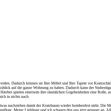
rden. Dadurch können sie Ihre Möbel und Ihre Tapete vor Kratzschäd
Ausblick auf die ganze Wohnung zu haben. Dadurch kann der Stubentige
ierbei spielen einerseits ihre räumlichen Gegebenheiten eine Rolle, an
sich in nichts nach.
as nachziehen damit der Kratzbaum wieder bombenfest steht. Die Monta
lenpflege. Meine Lieblinge und ich schauen den uns jetzt genauer an. A