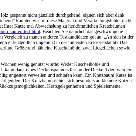
 Holz gespannt nicht gänzlich durchgehend, eignen sich aber dank
ichend“ konnten wir für diese Material und Verarbeitungsfehler nicht
etet Ihrer Katze mal Abwechslung zu herkömmlichen Kratzbäumen!
zbaum-kaufen-test.html
. Beachten Sie natürlich das geschwungene
 Vergleich zu manch anderen Testkandidaten gut an: „An sich ist der
er letztendlich ungenutzt in der hintersten Ecke verstaubt? Das
ch geringe Größe und hält eine Kuschelhöhle, zwei Liegeflächen sowie
ei Wochen wenig genutzt wurde: Weder Kuschelhöhle und
 kann dank eines Deckenspanners fest an der Decke fixiert werden.
 völlig ungestört verweilen und schlafen kann. Ein Kratzbaum Katze ist
m folgenden. Der Kratzbaum richtet sich besonders an kleinere Katzen.
e Rückzugsmöglichkeiten, Kratzgelegenheiten und Spielelemente.