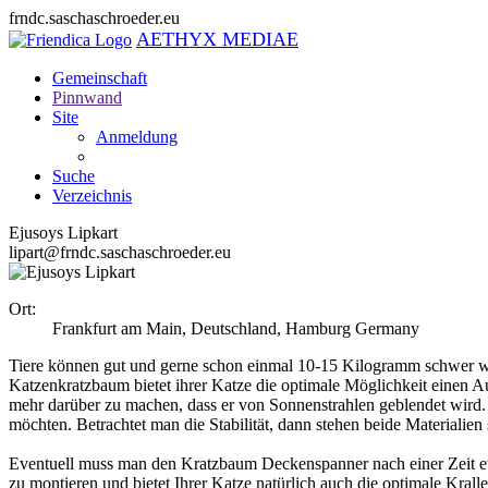
frndc.saschaschroeder.eu
AETHYX MEDIAE
Gemeinschaft
Pinnwand
Site
Anmeldung
Suche
Verzeichnis
Ejusoys Lipkart
lipart@frndc.saschaschroeder.eu
Ort:
Frankfurt am Main, Deutschland
,
Hamburg
Germany
Tiere können gut und gerne schon einmal 10-15 Kilogramm schwer we
Katzenkratzbaum bietet ihrer Katze die optimale Möglichkeit einen 
mehr darüber zu machen, dass er von Sonnenstrahlen geblendet wird. H
möchten. Betrachtet man die Stabilität, dann stehen beide Materialien 
Eventuell muss man den Kratzbaum Deckenspanner nach einer Zeit etw
zu montieren und bietet Ihrer Katze natürlich auch die optimale Kral