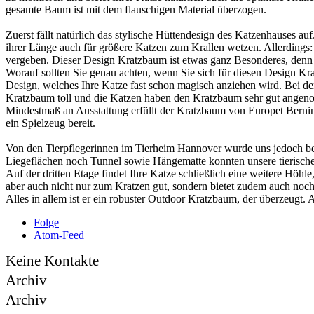
gesamte Baum ist mit dem flauschigen Material überzogen.
Zuerst fällt natürlich das stylische Hüttendesign des Katzenhauses 
ihrer Länge auch für größere Katzen zum Krallen wetzen. Allerdings: 
vergeben. Dieser Design Kratzbaum ist etwas ganz Besonderes, denn
Worauf sollten Sie genau achten, wenn Sie sich für diesen Design Kra
Design, welches Ihre Katze fast schon magisch anziehen wird. Bei d
Kratzbaum toll und die Katzen haben den Kratzbaum sehr gut angeno
Mindestmaß an Ausstattung erfüllt der Kratzbaum von Europet Bernina a
ein Spielzeug bereit.
Von den Tierpflegerinnen im Tierheim Hannover wurde uns jedoch b
Liegeflächen noch Tunnel sowie Hängematte konnten unsere tierisch
Auf der dritten Etage findet Ihre Katze schließlich eine weitere Höhle
aber auch nicht nur zum Kratzen gut, sondern bietet zudem auch noch e
Alles in allem ist er ein robuster Outdoor Kratzbaum, der überzeugt
Folge
Atom-Feed
Keine Kontakte
Archiv
Archiv