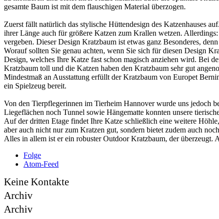
gesamte Baum ist mit dem flauschigen Material überzogen.
Zuerst fällt natürlich das stylische Hüttendesign des Katzenhauses 
ihrer Länge auch für größere Katzen zum Krallen wetzen. Allerdings: 
vergeben. Dieser Design Kratzbaum ist etwas ganz Besonderes, denn
Worauf sollten Sie genau achten, wenn Sie sich für diesen Design Kra
Design, welches Ihre Katze fast schon magisch anziehen wird. Bei d
Kratzbaum toll und die Katzen haben den Kratzbaum sehr gut angeno
Mindestmaß an Ausstattung erfüllt der Kratzbaum von Europet Bernina a
ein Spielzeug bereit.
Von den Tierpflegerinnen im Tierheim Hannover wurde uns jedoch b
Liegeflächen noch Tunnel sowie Hängematte konnten unsere tierisch
Auf der dritten Etage findet Ihre Katze schließlich eine weitere Höhle
aber auch nicht nur zum Kratzen gut, sondern bietet zudem auch noch e
Alles in allem ist er ein robuster Outdoor Kratzbaum, der überzeugt
Folge
Atom-Feed
Keine Kontakte
Archiv
Archiv