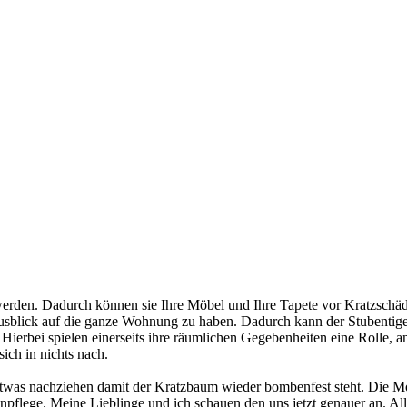
rden. Dadurch können sie Ihre Möbel und Ihre Tapete vor Kratzschäd
Ausblick auf die ganze Wohnung zu haben. Dadurch kann der Stubentige
ierbei spielen einerseits ihre räumlichen Gegebenheiten eine Rolle, an
sich in nichts nach.
as nachziehen damit der Kratzbaum wieder bombenfest steht. Die Monta
lenpflege. Meine Lieblinge und ich schauen den uns jetzt genauer an. A