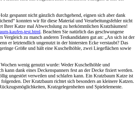
 Holz gespannt nicht gänzlich durchgehend, eignen sich aber dank
ichend“ konnten wir für diese Material und Verarbeitungsfehler nicht
etet Ihrer Katze mal Abwechslung zu herkömmlichen Kratzbäumen!
zbaum-kaufen-test.html
. Beachten Sie natürlich das geschwungene
 Vergleich zu manch anderen Testkandidaten gut an: „An sich ist der
er letztendlich ungenutzt in der hintersten Ecke verstaubt? Das
ch geringe Größe und hält eine Kuschelhöhle, zwei Liegeflächen sowie
ei Wochen wenig genutzt wurde: Weder Kuschelhöhle und
 kann dank eines Deckenspanners fest an der Decke fixiert werden.
 völlig ungestört verweilen und schlafen kann. Ein Kratzbaum Katze ist
m folgenden. Der Kratzbaum richtet sich besonders an kleinere Katzen.
e Rückzugsmöglichkeiten, Kratzgelegenheiten und Spielelemente.