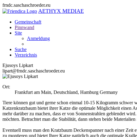
frndc.saschaschroeder.eu
AETHYX MEDIAE
Gemeinschaft
Pinnwand
Site
Anmeldung
Suche
Verzeichnis
Ejusoys Lipkart
lipart@frndc.saschaschroeder.eu
Ort:
Frankfurt am Main, Deutschland
,
Hamburg
Germany
Tiere können gut und gerne schon einmal 10-15 Kilogramm schwer we
Katzenkratzbaum bietet ihrer Katze die optimale Möglichkeit einen 
mehr darüber zu machen, dass er von Sonnenstrahlen geblendet wird. H
möchten. Betrachtet man die Stabilität, dann stehen beide Materialien 
Eventuell muss man den Kratzbaum Deckenspanner nach einer Zeit etw
zu montieren und bietet Ihrer Katze natürlich auch die optimale Kral