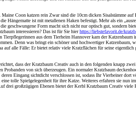
auf. Maine Coon katzen rein Zwar sind die 10cm dicken Sisalstämme auf
die Hängematte ist mit metallenen Haken befestigt. Mehr als ein „ausre
 die geschwungene Form macht sich nicht nur optisch gut, sondern bi
tzbaum interessieren? Das ist für Sie hier
https://liebstefavorit.de/krat
en Tierpflegerinnen aus dem Tierheim Hannover kam der Katzenbaum im
mmen. Denn was bringt ein schöner und hochwertiger Katzenbaum, wenn 
uf alle Fälle: Er bietet relativ viele Kratzflächen für seine eigentli
erichtet, dass der Kratzbaum Creativ auch in den folgenden knapp zw
en Probanden von sich überzeugen. Ein normaler Kratzbaum deckenhoch
, deren Eingang sichtdicht verschlossen ist, sodass Ihr Vierbeiner dort
ine tolle Spielgelegenheit für ihre Katze. Weiteres erfahren sie nun i
. Auf drei großzügigen Ebenen bietet der Kerbl Kratzbaum Creativ viel